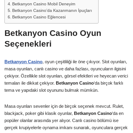
Betkanyon Casino Mobil Deneyim
Betkanyon Casino’da Kazanmanın İpuçları
Betkanyon Casino Eğlencesi
Betkanyon Casino Oyun
Seçenekleri
Betkanyon Casino
, oyun çeşitliliği ile öne çıkıyor. Slot oyunları,
masa oyunları, canlı casino ve daha fazlası, oyuncuların ilgisini
çekiyor. Özellikle slot oyunları, görsel efektleri ve heyecan verici
temaları ile dikkat çekiyor.
Betkanyon Casino
‘da birçok farklı
tema ve yapıdaki slot oyununu bulmak mümkün.
Masa oyunları sevenler için de birçok seçenek mevcut. Rulet,
blackjack, poker gibi klasik oyunlar,
Betkanyon Casino
‘da en
popüler olanlar arasında yer alıyor. Canlı casino bölümü ise
gerçek krupiyelerle oynama imkanı sunarak, oyunculara gerçek