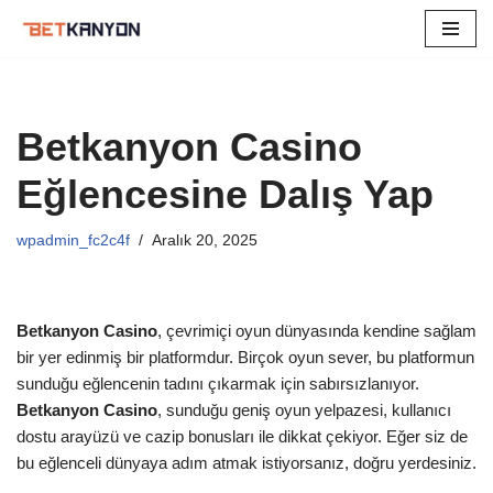
İçeriğe
geç
Betkanyon Casino
Eğlencesine Dalış Yap
wpadmin_fc2c4f
Aralık 20, 2025
Betkanyon Casino
, çevrimiçi oyun dünyasında kendine sağlam
bir yer edinmiş bir platformdur. Birçok oyun sever, bu platformun
sunduğu eğlencenin tadını çıkarmak için sabırsızlanıyor.
Betkanyon Casino
, sunduğu geniş oyun yelpazesi, kullanıcı
dostu arayüzü ve cazip bonusları ile dikkat çekiyor. Eğer siz de
bu eğlenceli dünyaya adım atmak istiyorsanız, doğru yerdesiniz.