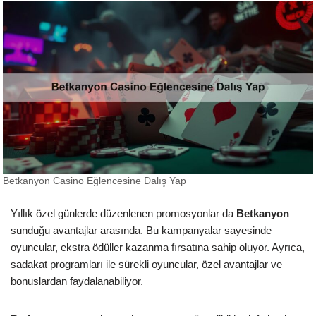
Betkanyon Casino Eğlencesine Dalış Yap
Yıllık özel günlerde düzenlenen promosyonlar da
Betkanyon
sunduğu avantajlar arasında. Bu kampanyalar sayesinde
oyuncular, ekstra ödüller kazanma fırsatına sahip oluyor. Ayrıca,
sadakat programları ile sürekli oyuncular, özel avantajlar ve
bonuslardan faydalanabiliyor.