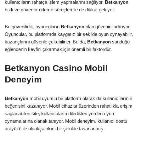
kullanıcıların rahatça işlem yapmalarını sağlıyor.
Betkanyon
hızlı ve güvenilir ödeme süreçleri ile de dikkat çekiyor.
Bu güvenilirlik, oyuncuların
Betkanyon
olan güvenini artırıyor.
Oyuncular, bu platformda kaygısız bir şekilde oyun oynayabilir,
kazançlarını güvenle çekebilirler. Bu da,
Betkanyon
sunduğu
eğlencenin keyfini çıkarmak için önemli bir faktördür.
Betkanyon Casino Mobil
Deneyim
Betkanyon
mobil uyumlu bir platform olarak da kullanıcılarının
beğenisini kazanıyor. Mobil cihazlar üzerinden rahatlıkla erişim
sağlanabilen site, kullanıcıların diledikleri yerden oyun
oynamalarına olanak tanıyor. Mobil deneyim, kullanıcı dostu
arayüzü ile oldukça akıcı bir şekilde tasarlanmış.