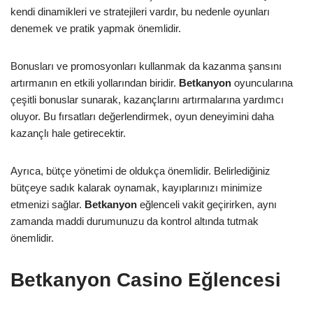
kendi dinamikleri ve stratejileri vardır, bu nedenle oyunları
denemek ve pratik yapmak önemlidir.
Bonusları ve promosyonları kullanmak da kazanma şansını
artırmanın en etkili yollarından biridir.
Betkanyon
oyuncularına
çeşitli bonuslar sunarak, kazançlarını artırmalarına yardımcı
oluyor. Bu fırsatları değerlendirmek, oyun deneyimini daha
kazançlı hale getirecektir.
Ayrıca, bütçe yönetimi de oldukça önemlidir. Belirlediğiniz
bütçeye sadık kalarak oynamak, kayıplarınızı minimize
etmenizi sağlar.
Betkanyon
eğlenceli vakit geçirirken, aynı
zamanda maddi durumunuzu da kontrol altında tutmak
önemlidir.
Betkanyon Casino Eğlencesi