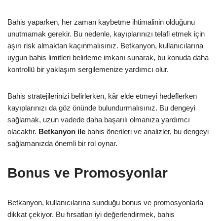
Bahis yaparken, her zaman kaybetme ihtimalinin olduğunu
unutmamak gerekir. Bu nedenle, kayıplarınızı telafi etmek için
aşırı risk almaktan kaçınmalısınız. Betkanyon, kullanıcılarına
uygun bahis limitleri belirleme imkanı sunarak, bu konuda daha
kontrollü bir yaklaşım sergilemenize yardımcı olur.
Bahis stratejilerinizi belirlerken, kâr elde etmeyi hedeflerken
kayıplarınızı da göz önünde bulundurmalısınız. Bu dengeyi
sağlamak, uzun vadede daha başarılı olmanıza yardımcı
olacaktır.
Betkanyon ile
bahis önerileri ve analizler, bu dengeyi
sağlamanızda önemli bir rol oynar.
Bonus ve Promosyonlar
Betkanyon, kullanıcılarına sunduğu bonus ve promosyonlarla
dikkat çekiyor. Bu fırsatları iyi değerlendirmek, bahis