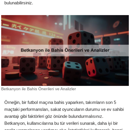
bulunabilirsiniz.
Betkanyon ile Bahis Önerileri ve Analizler
Örneğin, bir futbol maçına bahis yaparken, takımların son 5
maçtaki performansları, sakat oyuncuların durumu ve ev sahibi
avantajı gibi faktörleri göz önünde bulundurmalısınız.
Betkanyon, kullanıcılarına bu tür verileri sunarak, daha iyi bir