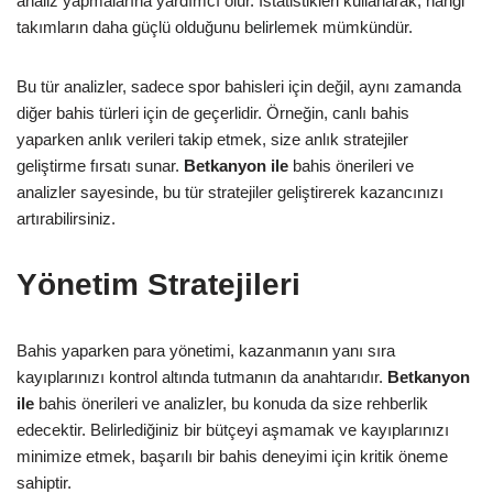
analiz yapmalarına yardımcı olur. İstatistikleri kullanarak, hangi
takımların daha güçlü olduğunu belirlemek mümkündür.
Bu tür analizler, sadece spor bahisleri için değil, aynı zamanda
diğer bahis türleri için de geçerlidir. Örneğin, canlı bahis
yaparken anlık verileri takip etmek, size anlık stratejiler
geliştirme fırsatı sunar.
Betkanyon ile
bahis önerileri ve
analizler sayesinde, bu tür stratejiler geliştirerek kazancınızı
artırabilirsiniz.
Yönetim Stratejileri
Bahis yaparken para yönetimi, kazanmanın yanı sıra
kayıplarınızı kontrol altında tutmanın da anahtarıdır.
Betkanyon
ile
bahis önerileri ve analizler, bu konuda da size rehberlik
edecektir. Belirlediğiniz bir bütçeyi aşmamak ve kayıplarınızı
minimize etmek, başarılı bir bahis deneyimi için kritik öneme
sahiptir.