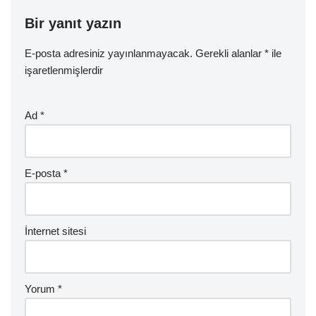
Bir yanıt yazın
E-posta adresiniz yayınlanmayacak.
Gerekli alanlar
*
ile
işaretlenmişlerdir
Ad
*
E-posta
*
İnternet sitesi
Yorum
*