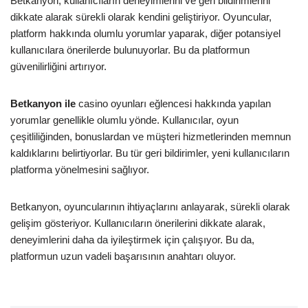
Betkanyon, kullanıcıların deneyimlerini ve geri bildirimlerini
dikkate alarak sürekli olarak kendini geliştiriyor. Oyuncular,
platform hakkında olumlu yorumlar yaparak, diğer potansiyel
kullanıcılara önerilerde bulunuyorlar. Bu da platformun
güvenilirliğini artırıyor.
Betkanyon ile
casino oyunları eğlencesi hakkında yapılan
yorumlar genellikle olumlu yönde. Kullanıcılar, oyun
çeşitliliğinden, bonuslardan ve müşteri hizmetlerinden memnun
kaldıklarını belirtiyorlar. Bu tür geri bildirimler, yeni kullanıcıların
platforma yönelmesini sağlıyor.
Betkanyon, oyuncularının ihtiyaçlarını anlayarak, sürekli olarak
gelişim gösteriyor. Kullanıcıların önerilerini dikkate alarak,
deneyimlerini daha da iyileştirmek için çalışıyor. Bu da,
platformun uzun vadeli başarısının anahtarı oluyor.