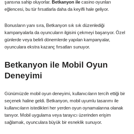
şansına sahip oluyorlar.
Betkanyon ile
casino oyunları
eğlencesi, bu tür fırsatlarla daha da keyifli hale geliyor.
Bonusların yanı sıra, Betkanyon sık sık düzenlediği
kampanyalarla da oyuncuların ilgisini çekmeyi başarıyor. Özel
günlerde veya belirli dönemlerde yapılan kampanyalar,
oyunculara ekstra kazanç fırsatları sunuyor.
Betkanyon ile Mobil Oyun
Deneyimi
Günümüzde mobil oyun deneyimi, kullanıcıların tercih ettiği bir
seçenek haline geldi. Betkanyon, mobil uyumlu tasarımı ile
kullanıcıların istedikleri her yerden oyun oynamalarına olanak
tanıyor. Mobil uygulama veya tarayıcı üzerinden erişim
sağlamak, oyunculara büyük bir esneklik sunuyor.