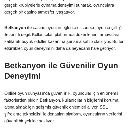
gerçek krupiyelerle oynama deneyimi sunarak, oyunculara
gerçek bir casino atmosferi yaşatıyor.
Betkanyon ile
casino oyunları eğlencesi sadece oyun çeşitliliği
ile sınırlı değil. Kullanıcılar, platformda düzenlenen turnuvalara
katılarak büyük ödüller kazanma şansına sahip olabiliyor. Bu tür
etkinlikler, oyun deneyimini daha da heyecanlı hale getiriyor.
Betkanyon ile Güvenilir Oyun
Deneyimi
Online oyun dünyasında güvenilirlik, oyuncular için en önemli
faktörlerden biridir. Betkanyon, kullanıcıların bilgilerini koruma
altına almak için gelişmiş güvenlik önlemleri alıyor. SSL
şifreleme teknolojisi ile donatılan platform, oyuncuların verilerini
güvenli bir şekilde saklıyor.