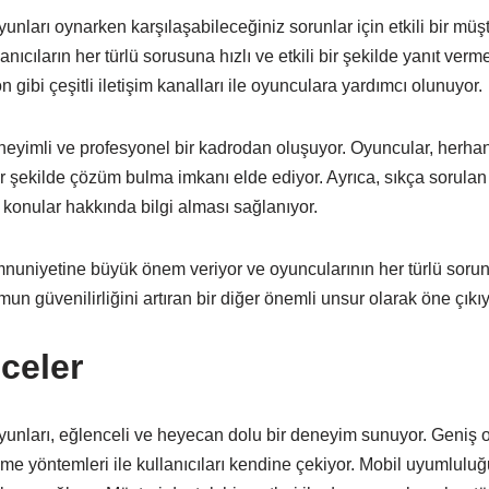
unları oynarken karşılaşabileceğiniz sorunlar için etkili bir müş
anıcıların her türlü sorusuna hızlı ve etkili bir şekilde yanıt verm
n gibi çeşitli iletişim kanalları ile oyunculara yardımcı olunuyor.
neyimli ve profesyonel bir kadrodan oluşuyor. Oyuncular, herhan
 bir şekilde çözüm bulma imkanı elde ediyor. Ayrıca, sıkça sorula
 konular hakkında bilgi alması sağlanıyor.
nuniyetine büyük önem veriyor ve oyuncularının her türlü soru
mun güvenilirliğini artıran bir diğer önemli unsur olarak öne çıkıy
celer
yunları, eğlenceli ve heyecan dolu bir deneyim sunuyor. Geniş 
me yöntemleri ile kullanıcıları kendine çekiyor. Mobil uyumluluğ