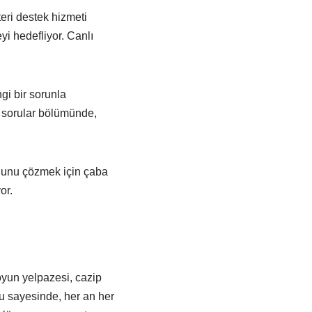
teri destek hizmeti
eyi hedefliyor. Canlı
gi bir sorunla
n sorular bölümünde,
nunu çözmek için çaba
or.
oyun yelpazesi, cazip
u sayesinde, her an her