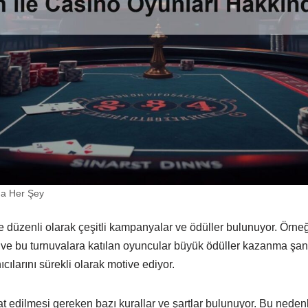
da Her Şey
 düzenli olarak çeşitli kampanyalar ve ödüller bulunuyor. Örneği
 ve bu turnuvalara katılan oyuncular büyük ödüller kazanma şan
nıcılarını sürekli olarak motive ediyor.
t edilmesi gereken bazı kurallar ve şartlar bulunuyor. Bu nede