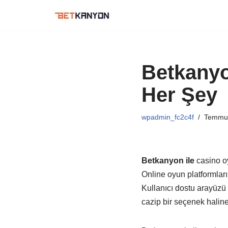
İçeriğe
geç
Betkanyo
Her Şey
wpadmin_fc2c4f
Temmuz
Betkanyon ile
casino oy
Online oyun platformlar
Kullanıcı dostu arayüzü
cazip bir seçenek haline