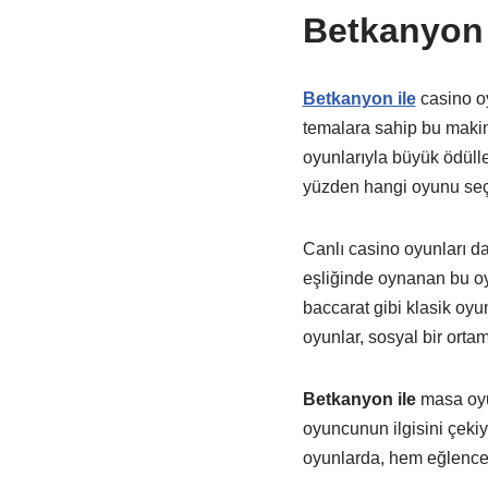
Betkanyon 
Betkanyon ile
casino oy
temalara sahip bu makinel
oyunlarıyla büyük ödüll
yüzden hangi oyunu seçe
Canlı casino oyunları d
eşliğinde oynanan bu oy
baccarat gibi klasik oyu
oyunlar, sosyal bir ortam
Betkanyon ile
masa oyun
oyuncunun ilgisini çeki
oyunlarda, hem eğlence 