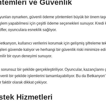
emleri ve Güvenlik
unları oynarken, güvenli ödeme yöntemleri büyük bir önem taşıy
 işlem yapabilmesi için çeşitli ödeme seçenekleri sunuyor. Kredi 
ifler, oyunculara esneklik sağlıyor.
tkanyon, kullanıcı verilerini korumak için gelişmiş şifreleme tekn
ileri güvende kalıyor ve herhangi bir güvenlik riski minimize edil
enilir bir oyun deneyimi sunuyor.
 sorunsuz bir şekilde gerçekleştiriliyor. Oyuncular, kazançlarını
enli bir şekilde işlemlerini tamamlayabiliyor. Bu da Betkanyon’
 faktör olarak dikkat çekiyor.
stek Hizmetleri