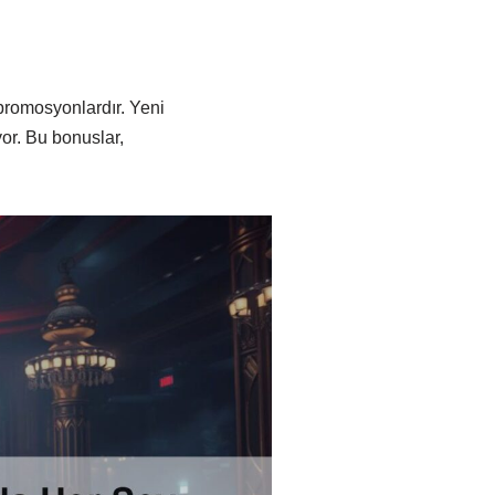
promosyonlardır. Yeni
or. Bu bonuslar,