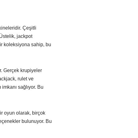
neleridir. Çeşitli
Üstelik, jackpot
r koleksiyona sahip, bu
. Gerçek krupiyeler
ckjack, rulet ve
m imkanı sağlıyor. Bu
ir oyun olarak, birçok
seçenekler bulunuyor. Bu