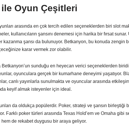
ile Oyun Çeşitleri
unları arasında en çok tercih edilen seçeneklerden biri slot maki
er, kullanıcıların şansını denemesi için harika bir fırsat sunar. 
er kazanma şansı da bulunuyor. Betkanyon, bu konuda zengin bi
ceğinize karar vermek zor olabilir.
a Betkanyon’un sunduğu en heyecan verici seçeneklerden biridir
unlar, oyunculara gerçek bir kumarhane deneyimi yaşatıyor. Bla
nlar, canlı yayınlarla sunulmakta ve oyuncular arasında etkileşi
da keyif almak isteyenler için ideal.
ları da oldukça popülerdir. Poker, strateji ve şansın birleştiği b
yor. Farklı poker türleri arasında Texas Hold’em ve Omaha gibi 
hem de rekabet duygusu bir araya geliyor.