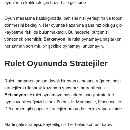
oyunlarına katılmak için hazır hale gelirsiniz.
Oyun masasına katıldığınızda, bahislerinizi yerleştirin ve topun
dönmesini bekleyin. Her oyunda kazanma şansınız olduğu gibi
kaybetme riski de bulunmaktadır. Bu nedenle, bütçenizi
yönetmek önemlidir.
Betkanyon ile
rulet oynamaya başlarken,
her zaman sorumlu bir şekilde oynamayı unutmayın.
Rulet Oyununda Stratejiler
Rulet, tamamen şansa dayalı bir oyun olmasına rağmen, bazı
stratejiler kullanarak kazanma şansınızı artırabilirsiniz.
Betkanyon ile
rulet oynamaya başlarken, hangi stratejileri
uygulayabileceğinizi bilmek önemlidir. Martingale, Fibonacci ve
D’Alembert gibi popüler stratejiler arasında seçim yapabilirsiniz.
Martingale stratejisi, kaybettiğiniz her bahis sonrası bahis