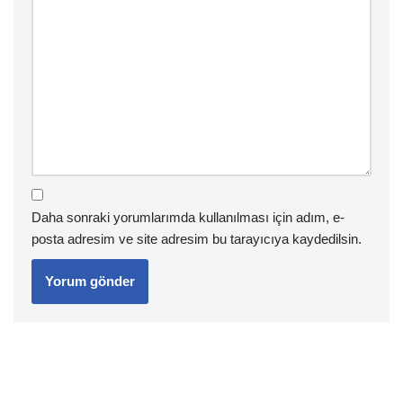
Daha sonraki yorumlarımda kullanılması için adım, e-
posta adresim ve site adresim bu tarayıcıya kaydedilsin.