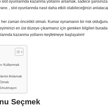
e
slot oyunlarında kazanma yollarını anlamak, sadece şansınıza
anır. , slot oyunlarında nasıl daha etkili olabileceğinizi anlataca
 her zaman öncelikli olmalı. Kumar oynamanın bir risk olduğu
iminizi en üst düzeye çıkarmanız için gereken bilgileri burada b
larında kazanma yollarını keşfetmeye başlayalım!
rı Kullanmak
klerini Anlamak
 Etmek
 Unutmayın
nu Seçmek