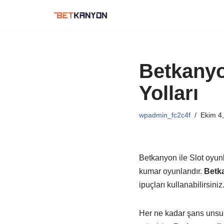
İçeriğe
geç
Betkanyo
Yolları
wpadmin_fc2c4f
Ekim 4
Betkanyon ile Slot oyun
kumar oyunlarıdır.
Betka
ipuçları kullanabilirsini
Her ne kadar şans unsuru