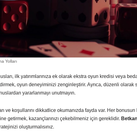
a Yolları
usları, ilk yatırımlarınıza ek olarak ekstra oyun kredisi veya bed
endirmek, oyun deneyiminizi zenginleştirir. Ayrıca, düzenli olara
onuslardan yararlanmayı unutmayın.
arı ve koşullarını dikkatlice okumanızda fayda var. Her bonusun be
erine getirmek, kazançlarınızı çekebilmeniz için gereklidir.
Betkan
tejinizi oluşturmalısınız.