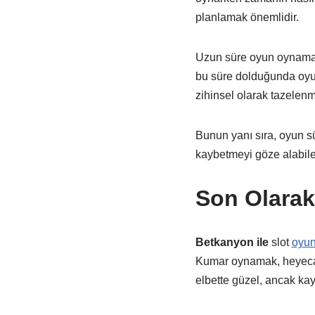
planlamak önemlidir.
Uzun süre oyun oynamak, 
bu süre dolduğunda oyun
zihinsel olarak tazelenm
Bunun yanı sıra, oyun sür
kaybetmeyi göze alabilec
Son Olara
Betkanyon ile
slot
oyun
Kumar oynamak, heyecan 
elbette güzel, ancak kay