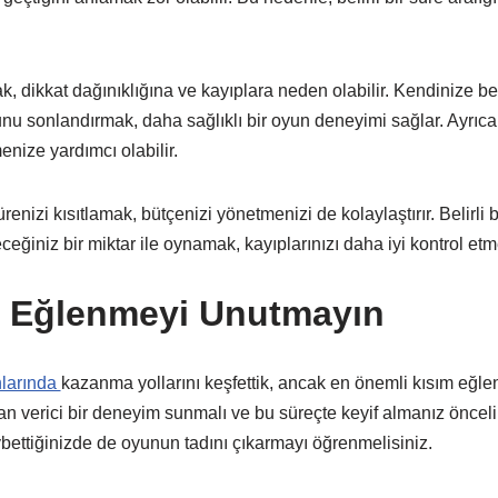
dikkat dağınıklığına ve kayıplara neden olabilir. Kendinize belir
u sonlandırmak, daha sağlıklı bir oyun deneyimi sağlar. Ayrıca,
enize yardımcı olabilir.
enizi kısıtlamak, bütçenizi yönetmenizi de kolaylaştırır. Belirli b
eğiniz bir miktar ile oynamak, kayıplarınızı daha iyi kontrol etm
k Eğlenmeyi Unutmayın
larında
kazanma yollarını keşfettik, ancak en önemli kısım eğ
verici bir deneyim sunmalı ve bu süreçte keyif almanız önceli
bettiğinizde de oyunun tadını çıkarmayı öğrenmelisiniz.