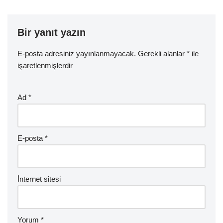
Bir yanıt yazın
E-posta adresiniz yayınlanmayacak.
Gerekli alanlar
*
ile
işaretlenmişlerdir
Ad
*
E-posta
*
İnternet sitesi
Yorum
*