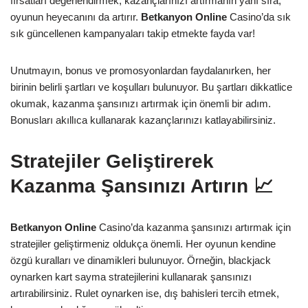
fırsatları değerlendirmek, kazançlarınızı artırmanın yanı sıra,
oyunun heyecanını da artırır.
Betkanyon Online
Casino’da sık
sık güncellenen kampanyaları takip etmekte fayda var!
Unutmayın, bonus ve promosyonlardan faydalanırken, her
birinin belirli şartları ve koşulları bulunuyor. Bu şartları dikkatlice
okumak, kazanma şansınızı artırmak için önemli bir adım.
Bonusları akıllıca kullanarak kazançlarınızı katlayabilirsiniz.
Stratejiler Geliştirerek
Kazanma Şansınızı Artırın 📈
Betkanyon Online
Casino’da kazanma şansınızı artırmak için
stratejiler geliştirmeniz oldukça önemli. Her oyunun kendine
özgü kuralları ve dinamikleri bulunuyor. Örneğin, blackjack
oynarken kart sayma stratejilerini kullanarak şansınızı
artırabilirsiniz. Rulet oynarken ise, dış bahisleri tercih etmek,