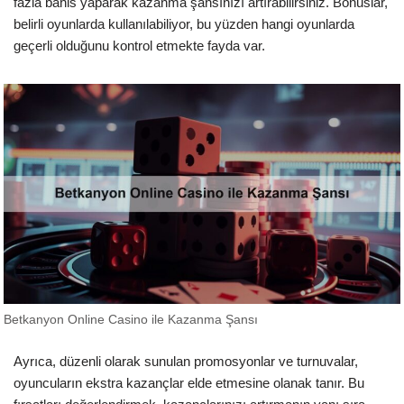
fazla bahis yaparak kazanma şansınızı artırabilirsiniz. Bonuslar,
belirli oyunlarda kullanılabiliyor, bu yüzden hangi oyunlarda
geçerli olduğunu kontrol etmekte fayda var.
Betkanyon Online Casino ile Kazanma Şansı
Ayrıca, düzenli olarak sunulan promosyonlar ve turnuvalar,
oyuncuların ekstra kazançlar elde etmesine olanak tanır. Bu