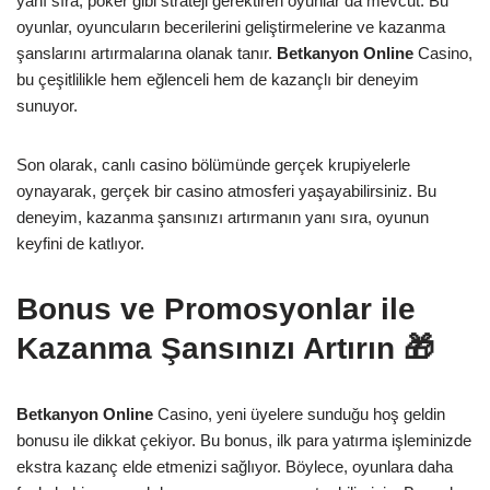
yanı sıra, poker gibi strateji gerektiren oyunlar da mevcut. Bu
oyunlar, oyuncuların becerilerini geliştirmelerine ve kazanma
şanslarını artırmalarına olanak tanır.
Betkanyon Online
Casino,
bu çeşitlilikle hem eğlenceli hem de kazançlı bir deneyim
sunuyor.
Son olarak, canlı casino bölümünde gerçek krupiyelerle
oynayarak, gerçek bir casino atmosferi yaşayabilirsiniz. Bu
deneyim, kazanma şansınızı artırmanın yanı sıra, oyunun
keyfini de katlıyor.
Bonus ve Promosyonlar ile
Kazanma Şansınızı Artırın 🎁
Betkanyon Online
Casino, yeni üyelere sunduğu hoş geldin
bonusu ile dikkat çekiyor. Bu bonus, ilk para yatırma işleminizde
ekstra kazanç elde etmenizi sağlıyor. Böylece, oyunlara daha