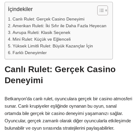
İçindekiler
Canlı Rulet: Gerçek Casino Deneyimi
Amerikan Ruleti: İki Sıfır ile Daha Fazla Heyecan
Avrupa Ruleti: Klasik Seçenek
Mini Rulet: Küçük ve Eğlenceli
Yüksek Limitli Rulet: Büyük Kazançlar İçin
Farklı Deneyimler
Canlı Rulet: Gerçek Casino
Deneyimi
Betkanyon’da canlı rulet, oyunculara gerçek bir casino atmosferi
sunar. Canlı krupiyeler eşliğinde oynanan bu oyun, sanal
ortamda bile gerçek bir casino deneyimi yaşamanızı sağlar.
Oyuncular, gerçek zamanlı olarak diğer oyuncularla etkileşimde
bulunabilir ve oyun sırasında stratejilerini paylaşabilirler.