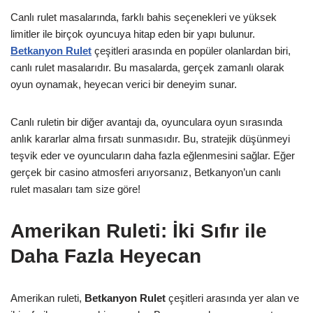
Canlı rulet masalarında, farklı bahis seçenekleri ve yüksek
limitler ile birçok oyuncuya hitap eden bir yapı bulunur.
Betkanyon Rulet
çeşitleri arasında en popüler olanlardan biri,
canlı rulet masalarıdır. Bu masalarda, gerçek zamanlı olarak
oyun oynamak, heyecan verici bir deneyim sunar.
Canlı ruletin bir diğer avantajı da, oyunculara oyun sırasında
anlık kararlar alma fırsatı sunmasıdır. Bu, stratejik düşünmeyi
teşvik eder ve oyuncuların daha fazla eğlenmesini sağlar. Eğer
gerçek bir casino atmosferi arıyorsanız, Betkanyon’un canlı
rulet masaları tam size göre!
Amerikan Ruleti: İki Sıfır ile
Daha Fazla Heyecan
Amerikan ruleti,
Betkanyon Rulet
çeşitleri arasında yer alan ve