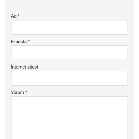
Ad
*
E-posta
*
İnternet sitesi
Yorum
*